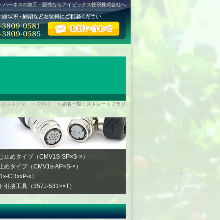
タ・ハーネスの加工・販売ならアイビックス技研株式会社へ
丸型コネクタ
＞CMV1
＞品名一覧：ストレートプラグ
めタイプ（CMV1S-SP×S-×）
タイプ（CMV1s-AP×S-×）
-CRxxP-x）
抜工具（357J-531××T）