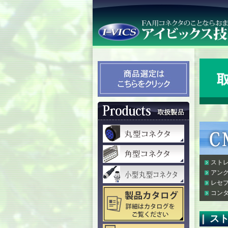
ストレ
アング
レセプ
コンタ
ス