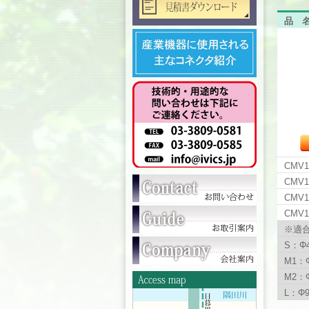
品
CMV1
CMV1
CMV1
CMV1
※適
S：Φ4
M1：Φ
M2：Φ
L：Φ9.