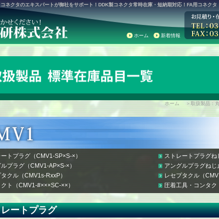
コネクタのエキスパートが御社をサポート！DDK製コネクタ常時在庫・短納期対応！FA用コネク
ホーム
新着情報
ホーム
＞取扱製品：
ートプラグ（CMV1-SP×S-×）
ストレートプラグねじ止
ルプラグ（CMV1-AP×S-×）
アングルプラグねじ止め
タクル（CMV1s-RxxP）
レセプタクル（CMV1s
クト（CMV1-#×××SC-××）
圧着工具・コンタクト引
トレートプラグ